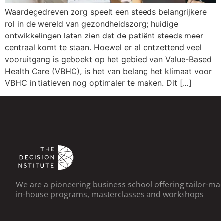
Waardegedreven zorg speelt een steeds belangrijkere
rol in de wereld van gezondheidszorg; huidige
ontwikkelingen laten zien dat de patiënt steeds meer
centraal komt te staan. Hoewel er al ontzettend veel
vooruitgang is geboekt op het gebied van Value-Based
Health Care (VBHC), is het van belang het klimaat voor
VBHC initiatieven nog optimaler te maken. Dit […]
We are a pioneering business school offering tailor-m
in-house programs, masterclasses and workshops